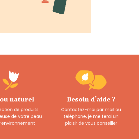
 ou naturel
Besoin d’aide ?
ection de produits
Contactez-moi par mail ou
euse de votre peau
téléphone, je me ferai un
 l’environnement
plaisir de vous conseiller