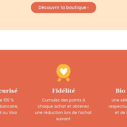
Découvrir la boutique ›
curisé
Fidélité
Bio
e 100 %
Cumulez des points à
Une sél
 bancaire,
chaque achat et obtenez
respectu
l ou Visa
une réduction lors de l’achat
et de
suivant