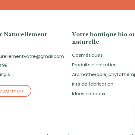
er Naturellement
Votre boutique bio o
naturelle
Cosmétiques
aturellementvotre@gmail.com
Produits d'entretien
3 98
angis
Aromathérapie, phytothéra
Kits de fabrication
tez-moi ›
Idées cadeaux