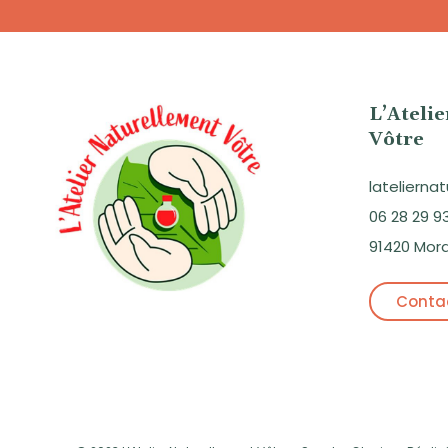
L’Ateli
Vôtre
lateliern
06 28 29 9
91420 Mor
Contac