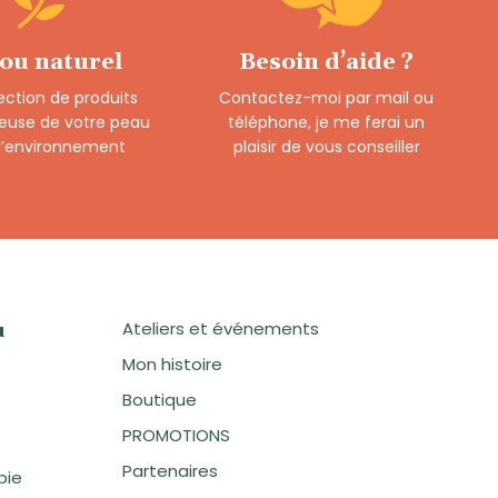
 ou naturel
Besoin d’aide ?
ection de produits
Contactez-moi par mail ou
euse de votre peau
téléphone, je me ferai un
 l’environnement
plaisir de vous conseiller
Ateliers et événements
u
Mon histoire
Boutique
PROMOTIONS
Partenaires
pie