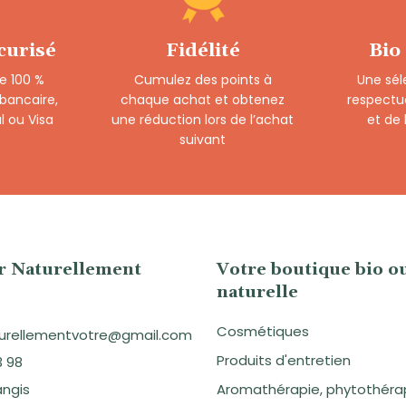
curisé
Fidélité
Bio
e 100 %
Cumulez des points à
Une sél
 bancaire,
chaque achat et obtenez
respectu
l ou Visa
une réduction lors de l’achat
et de
suivant
er Naturellement
Votre boutique bio o
naturelle
Cosmétiques
aturellementvotre@gmail.com
Produits d'entretien
3 98
angis
Aromathérapie, phytothéra