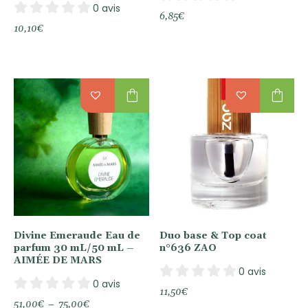
0 avis
6,85
€
10,10
€
shopping_bag
shopping_bag
Divine Emeraude Eau de
Duo base & Top coat
parfum 30 mL/50 mL –
n°636 ZAO
AIMÉE DE MARS
0 avis
0 avis
11,50
€
Plage
51,00
€
–
75,00
€