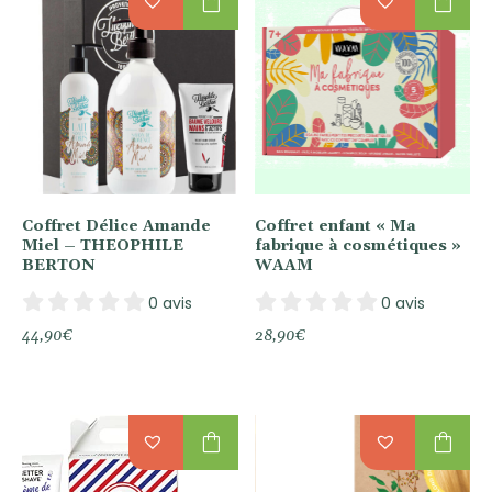
shopping_bag
shopping_bag
Coffret Délice Amande
Coffret enfant « Ma
Miel – THEOPHILE
fabrique à cosmétiques »
BERTON
WAAM
0 avis
0 avis
44,90
€
28,90
€
shopping_bag
shopping_bag