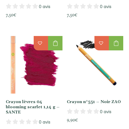
0 avis
0 avis
7,50
€
7,50
€
shopping_bag
shopping_bag
Crayon lèvres 04
Crayon n°551 – Noir ZAO
blooming scarlet 1,14 g –
0 avis
SANTE
9,90
€
0 avis