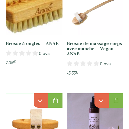
Brosse à ongles – ANAE
Brosse de massage corps
avec manche – Vegan –
0 avis
ANAE
7,35
€
0 avis
15,55
€
shopping_bag
shopping_bag