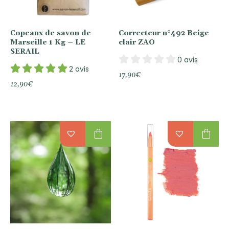
Copeaux de savon de
Correcteur n°492 Beige
Marseille 1 Kg – LE
clair ZAO
SERAIL
0 avis
2 avis
17,90
€
12,90
€
shopping_bag
shopping_bag