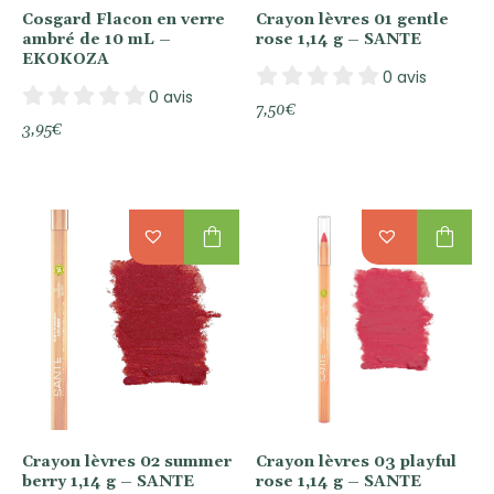
Cosgard Flacon en verre
Crayon lèvres 01 gentle
ambré de 10 mL –
rose 1,14 g – SANTE
EKOKOZA
0 avis
0 avis
7,50
€
3,95
€
shopping_bag
shopping_bag
Crayon lèvres 02 summer
Crayon lèvres 03 playful
berry 1,14 g – SANTE
rose 1,14 g – SANTE