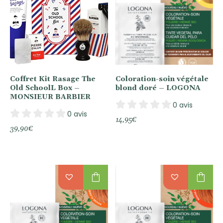
Coffret Kit Rasage The
Coloration-soin végétale
Old SchoolL Box –
blond doré – LOGONA
MONSIEUR BARBIER
0 avis
0 avis
14,95
€
39,90
€
shopping_bag
shopping_bag