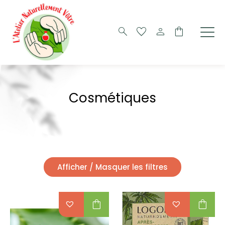
search
favorite
person
shopping_bag
Cosmétiques
Afficher / Masquer les filtres
shopping_bag
shopping_bag