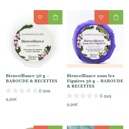
51,00€
à
75,00€
shopping_bag
shopping_bag
Bienveillance 50 g –
Bienveillance sous les
BAROUDE & RECETTES
Figuiers 50 g – BAROUDE
& RECETTES
0 avis
0 avis
9,90
€
9,90
€