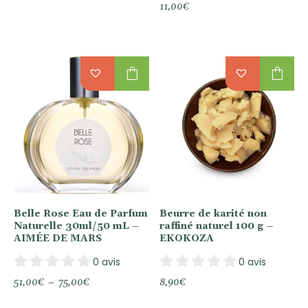
11,00
€
shopping_bag
shopping_bag
Belle Rose Eau de Parfum
Beurre de karité non
Naturelle 30ml/50 mL –
raffiné naturel 100 g –
AIMÉE DE MARS
EKOKOZA
0 avis
0 avis
Plage
51,00
€
–
75,00
€
8,90
€
de
prix :