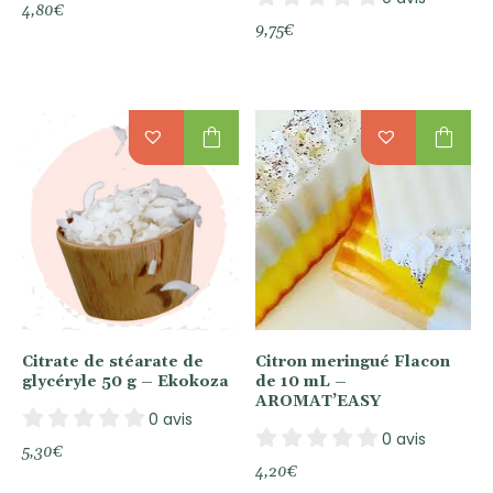
4,80
€
9,75
€
shopping_bag
shopping_bag
Citrate de stéarate de
Citron meringué Flacon
glycéryle 50 g – Ekokoza
de 10 mL –
AROMAT’EASY
0 avis
0 avis
5,30
€
4,20
€