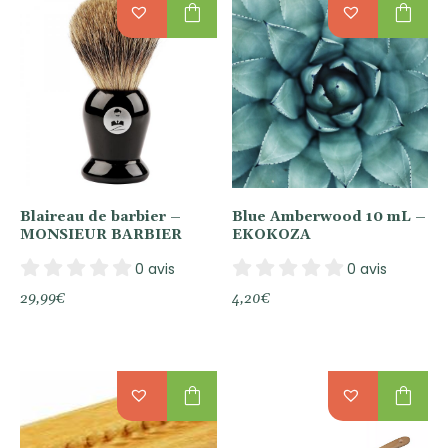
shopping_bag
shopping_bag
Blaireau de barbier –
Blue Amberwood 10 mL –
MONSIEUR BARBIER
EKOKOZA
0 avis
0 avis
29,99
€
4,20
€
shopping_bag
shopping_bag