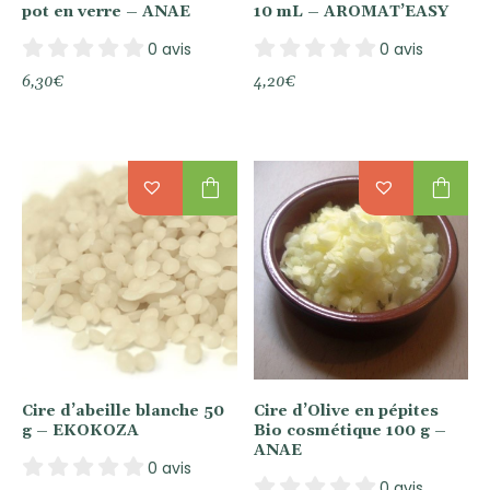
pot en verre – ANAE
10 mL – AROMAT’EASY
0 avis
0 avis
6,30
€
4,20
€
shopping_bag
shopping_bag
Cire d’abeille blanche 50
Cire d’Olive en pépites
g – EKOKOZA
Bio cosmétique 100 g –
ANAE
0 avis
0 avis