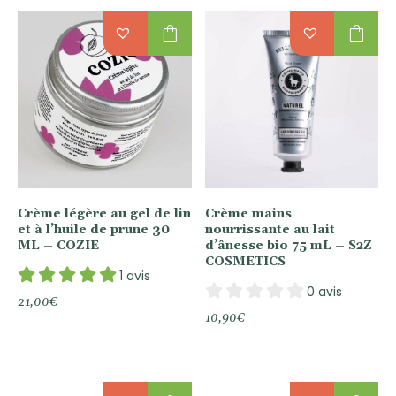
shopping_bag
shopping_bag
Crème légère au gel de lin
Crème mains
et à l’huile de prune 30
nourrissante au lait
ML – COZIE
d’ânesse bio 75 mL – S2Z
COSMETICS
1 avis
0 avis
21,00
€
10,90
€