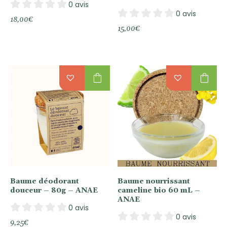
0 avis
0 avis
18,00
€
15,00
€
shopping_bag
shopping_bag
Baume déodorant
Baume nourrissant
douceur – 80g – ANAE
cameline bio 60 mL –
ANAE
0 avis
0 avis
9,25
€