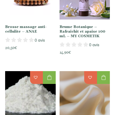
Brosse massage anti-
Brume Botanique –
cellulite – ANAE
Rafraichit et apaise 100
mL – MY COSMETIK
0 avis
0 avis
20,50
€
14,90
€
shopping_bag
shopping_bag