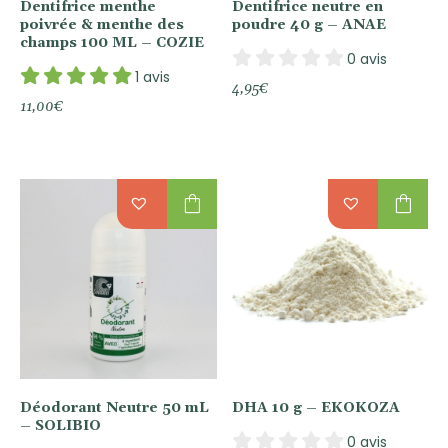
Dentifrice menthe
Dentifrice neutre en
poivrée & menthe des
poudre 40 g – ANAE
champs 100 ML – COZIE
0 avis
1 avis
4,95
€
11,00
€
shopping_bag
shopping_bag
Déodorant Neutre 50 mL
DHA 10 g – EKOKOZA
– SOLIBIO
0 avis