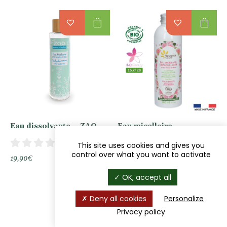
à
75,00€
shopping_bag
shopping_bag
Eau dissolvante – ZAO
Eau micellaire
démaquillante à la Rose
0 avis
200ml – FLEURANCE
This site uses cookies and gives you
NATURE
control over what you want to activate
19,90
€
0 avis
OK, accept all
7,50
€
Deny all cookies
Personalize
Privacy policy