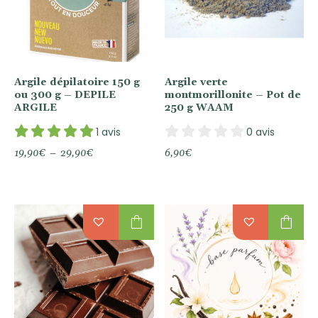
Argile dépilatoire 150 g
Argile verte
ou 300 g – DEPILE
montmorillonite – Pot de
ARGILE
250 g WAAM
1 avis
0 avis
Plage
19,90
€
–
29,90
€
6,90
€
de
prix :
19,90€
à
29,90€
shopping_bag
shopping_bag