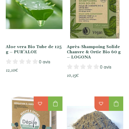
Aloe vera Bio Tube de 125
Après-Shampoing Solide
g – PUR’ALOE
Chanvre & Ortie Bio 60 g
– LOGONA
0 avis
0 avis
12,10
€
10,15
€
shopping_bag
shopping_bag