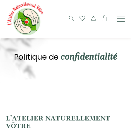
search
favorite
person
shopping_bag
confidentialité
Politique de
L’ATELIER NATURELLEMENT
VÔTRE