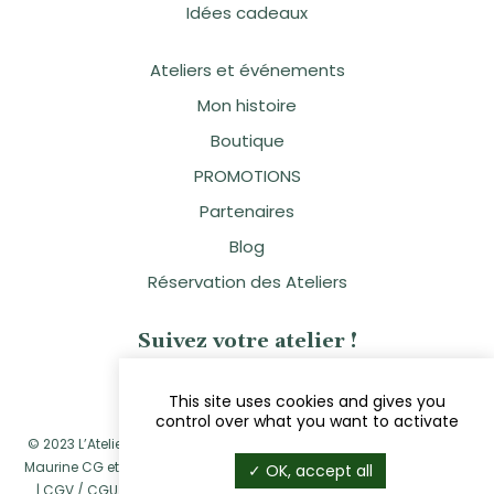
Idées cadeaux
Ateliers et événements
Mon histoire
Boutique
PROMOTIONS
Partenaires
Blog
Réservation des Ateliers
Suivez votre atelier !
This site uses cookies and gives you
control over what you want to activate
© 2023 L’Atelier Naturellement Vôtre - Sandra Clavier - Réalisé par
Maurine CG
et
Navie
|
Mentions légales
|
Politique de confidentialité
OK, accept all
|
CGV / CGU
|
Politique de retour et de remboursement
|
Cookies