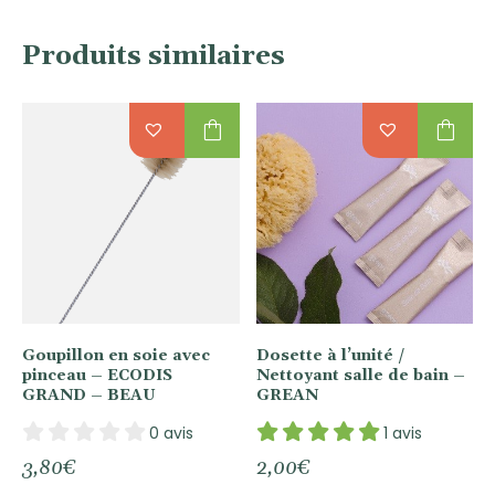
Produits similaires
shopping_bag
shopping_bag
Goupillon en soie avec
Dosette à l’unité /
pinceau – ECODIS
Nettoyant salle de bain –
GRAND – BEAU
GREAN
0 avis
1 avis
3,80
€
2,00
€