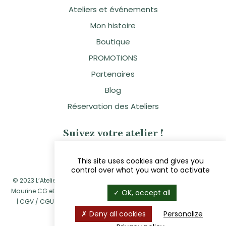
Ateliers et événements
Mon histoire
Boutique
PROMOTIONS
Partenaires
Blog
Réservation des Ateliers
Suivez votre atelier !
This site uses cookies and gives you
control over what you want to activate
© 2023 L’Atelier Naturellement Vôtre - Sandra Clavier - Réalisé par
Maurine CG
et
Navie
|
Mentions légales
|
Politique de confidentialité
OK, accept all
|
CGV / CGU
|
Politique de retour et de remboursement
|
Cookies
Deny all cookies
Personalize