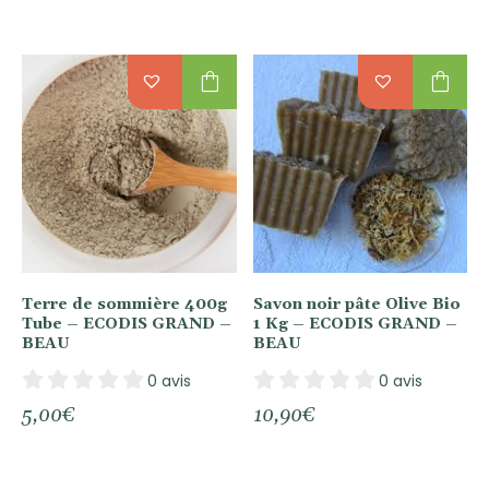
shopping_bag
shopping_bag
Terre de sommière 400g
Savon noir pâte Olive Bio
Tube – ECODIS GRAND –
1 Kg – ECODIS GRAND –
BEAU
BEAU
0 avis
0 avis
5,00
€
10,90
€