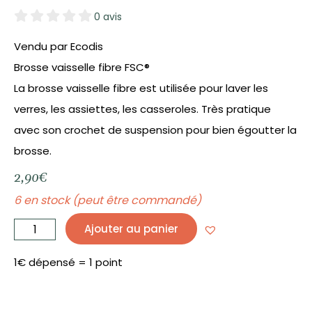
0 avis
Vendu par Ecodis
Brosse vaisselle fibre FSC®
La brosse vaisselle fibre est utilisée pour laver les
verres, les assiettes, les casseroles. Très pratique
avec son crochet de suspension pour bien égoutter la
brosse.
2,90
€
6 en stock (peut être commandé)
quantité
de
Ajouter au panier
Brosse
vaisselle
fibre
FSC®
-
1€ dépensé = 1 point
ECODIS
GRAND
-
BEAU