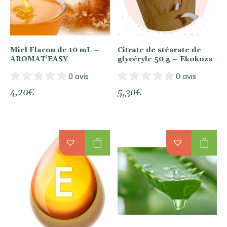
Miel Flacon de 10 mL –
Citrate de stéarate de
AROMAT’EASY
glycéryle 50 g – Ekokoza
0 avis
0 avis
4,20
€
5,30
€
shopping_bag
shopping_bag