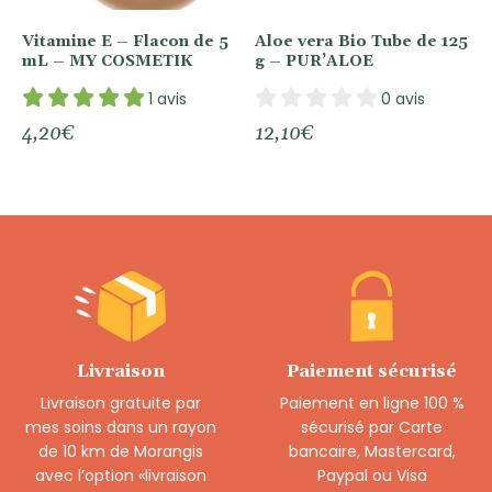
Vitamine E – Flacon de 5
Aloe vera Bio Tube de 125
mL – MY COSMETIK
g – PUR’ALOE
1 avis
0 avis
4,20
€
12,10
€
Livraison
Paiement sécurisé
Livraison gratuite par
Paiement en ligne 100 %
mes soins dans un rayon
sécurisé par Carte
de 10 km de Morangis
bancaire, Mastercard,
avec l’option «livraison
Paypal ou Visa