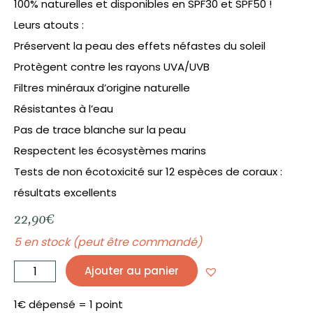
100% naturelles et disponibles en SPF30 et SPF50 !
Leurs atouts :
Préservent la peau des effets néfastes du soleil
Protègent contre les rayons UVA/UVB
Filtres minéraux d’origine naturelle
Résistantes à l’eau
Pas de trace blanche sur la peau
Respectent les écosystèmes marins
Tests de non écotoxicité sur 12 espèces de coraux :
résultats excellents
22,90
€
5 en stock (peut être commandé)
quantité
de
Ajouter au panier
Crème
Solaire
hydratante
visage
SPF30
1€ dépensé = 1 point
-