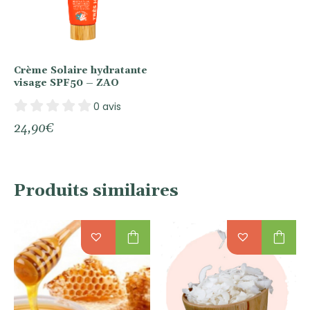
Crème Solaire hydratante
visage SPF50 – ZAO
0 avis
24,90
€
Produits similaires
shopping_bag
shopping_bag