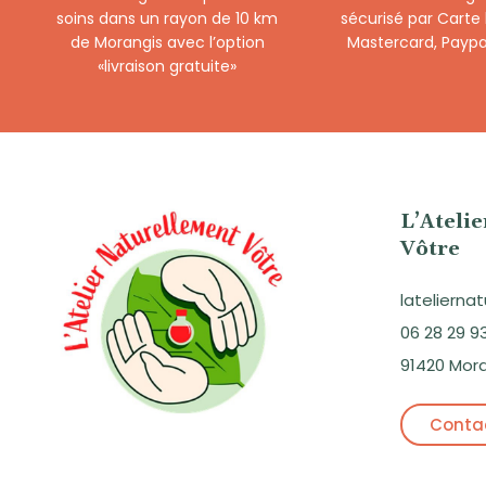
soins dans un rayon de 10 km
sécurisé par Carte
de Morangis avec l’option
Mastercard, Paypa
«livraison gratuite»
L’Ateli
Vôtre
lateliern
06 28 29 9
91420 Mor
Contac