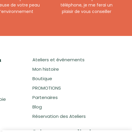
euse de votre peau
téléphone, je me ferai un
 l’environnement
plaisir de vous conseiller
Ateliers et événements
u
Mon histoire
Boutique
PROMOTIONS
Partenaires
pie
Blog
Réservation des Ateliers