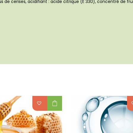
s de cerises, acidifiant : acide citrique (E 330), concentré de frui
shopping_bag