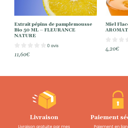
Extrait pépins de pamplemousse
Miel Flac
Bio 50 ML – FLEURANCE
AROMAT
NATURE
0 avis
4,20
€
11,60
€
Livraison
Paiement sé
Livraison gratuite par mes
Paiement en lign