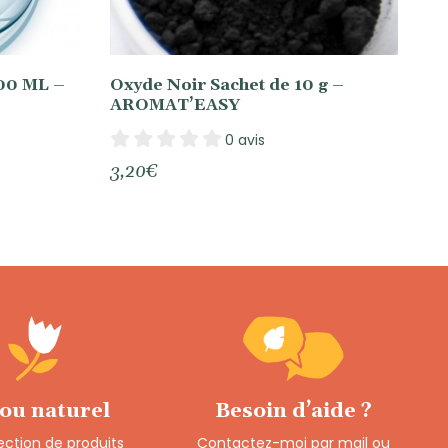
200 ML –
Oxyde Noir Sachet de 10 g –
AROMAT’EASY
0 avis
3,20
€
 ou naturel
Besoin d’aide ?
ection de produits
Contactez-moi par mail ou