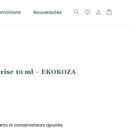
search
favorite
person
shopping_bag
omotions
Nouveautés
cerise 10 ml – EKOKOZA
ants ni conservateurs ajoutés.