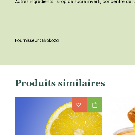
Autres ingrédients : sirop de sucre inverti, concentré de ju
Fournisseur : Ekokoza
Produits similaires
shopping_bag