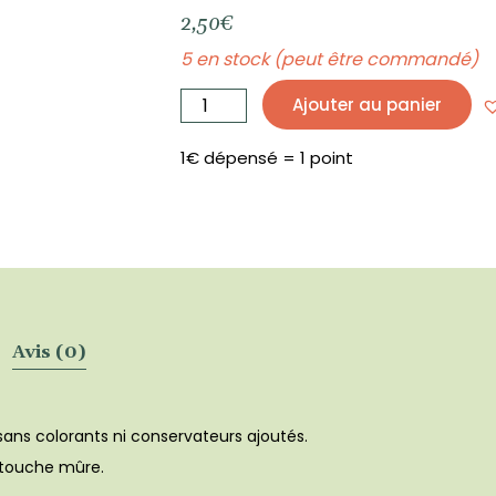
2,50
€
5 en stock (peut être commandé)
quantité
de
Ajouter au panier
Extrait
aromatique
de
cerise
10
1€ dépensé = 1 point
ml
-
EKOKOZA
Avis (0)
 sans colorants ni conservateurs ajoutés.
e touche mûre.