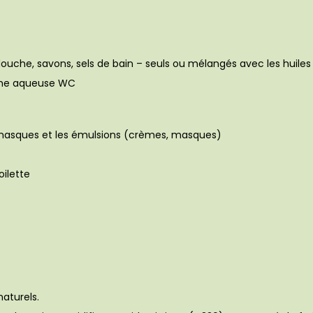
 douche, savons, sels de bain – seuls ou mélangés avec les huiles 
amme aqueuse WC
s masques et les émulsions (crèmes, masques)
oilette
aturels.