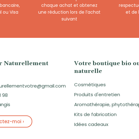
 bancaire,
chaque achat et obtenez
respectu
l ou Visa
une réduction lors de l’achat
et de
suivant
er Naturellement
Votre boutique bio o
naturelle
Cosmétiques
aturellementvotre@gmail.com
Produits d'entretien
3 98
angis
Aromathérapie, phytothéra
Kits de fabrication
tez-moi ›
Idées cadeaux