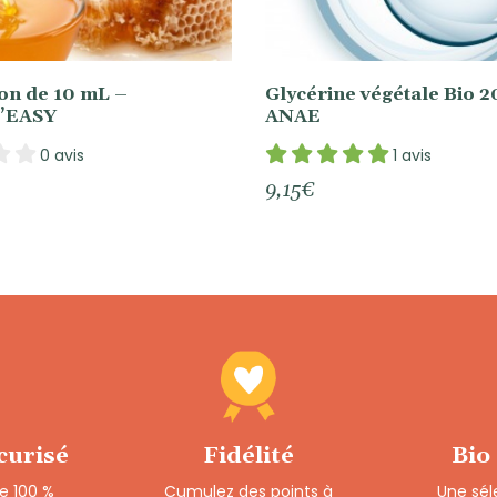
on de 10 mL –
Glycérine végétale Bio 
’EASY
ANAE
0 avis
1 avis
9,15
€
curisé
Fidélité
Bio
e 100 %
Cumulez des points à
Une sél