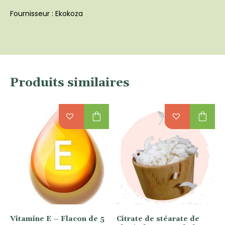
Fournisseur : Ekokoza
Produits similaires
shopping_bag
shopping_bag
Vitamine E – Flacon de 5
Citrate de stéarate de