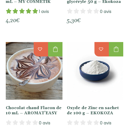
mL – MY COSMETIK
glycéryle 50 g – Ekokoza
1 avis
0 avis
4,20
€
5,30
€
shopping_bag
shopping_bag
Chocolat chaud Flacon de
Oxyde de Zinc en sachet
10 mL – AROMAT’EASY
de 100 g – EKOKOZA
0 avis
0 avis