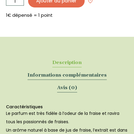
Ajouter au panier
Extrait
aromatique
de
fraise
10
1€ dépensé = 1 point
ml
-
EKOKOZA
Description
Informations complémentaires
Avis (0)
Caractéristiques
Le parfum est très fidèle à l’odeur de la fraise et ravira
tous les passionnés de fraises.
Un arôme naturel à base de jus de fraise, l’extrait est dans