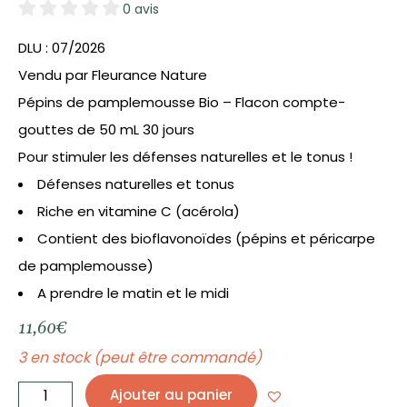
0 avis
DLU : 07/2026
Vendu par Fleurance Nature
Pépins de pamplemousse Bio – Flacon compte-
gouttes de 50 mL 30 jours
Pour stimuler les défenses naturelles et le tonus !
Défenses naturelles et tonus
Riche en vitamine C (acérola)
Contient des bioflavonoïdes (pépins et péricarpe
de pamplemousse)
A prendre le matin et le midi
11,60
€
3 en stock (peut être commandé)
quantité
de
Ajouter au panier
Extrait
pépins