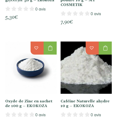
glycéryle 50 g – Ekokoza
poudre 10 g – MY
COSMETIK
0 avis
0 avis
5,30
€
7,90
€
shopping_bag
shopping_bag
Oxyde de Zinc en sachet
Caféine Naturelle ahydre
de 100 g – EKOKOZA
10 g – EKOKOZA
0 avis
0 avis