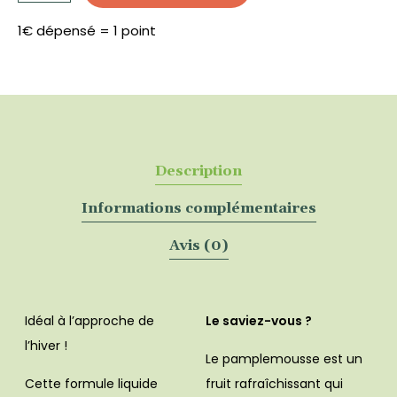
de
pamplemousse
Bio
1€ dépensé = 1 point
50
ML
-
FLEURANCE
NATURE
Description
Informations complémentaires
Avis (0)
Idéal à l’approche de
Le saviez-vous ?
l’hiver !
Le pamplemousse est un
Cette formule liquide
fruit rafraîchissant qui