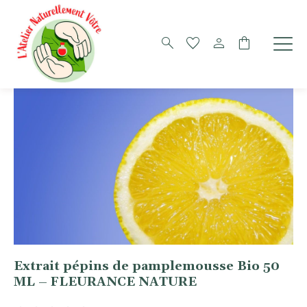
search
favorite
person
shopping_bag
Extrait pépins de pamplemousse Bio 50
ML – FLEURANCE NATURE