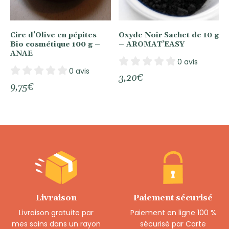
Cire d’Olive en pépites
Oxyde Noir Sachet de 10 g
Bio cosmétique 100 g –
– AROMAT’EASY
ANAE
0 avis
0 avis
3,20
€
9,75
€
Livraison
Paiement sécurisé
Livraison gratuite par
Paiement en ligne 100 %
mes soins dans un rayon
sécurisé par Carte