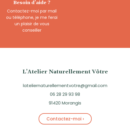
Besoin d’aide ?
Contactez-moi par mail
ou téléphone, je me ferai
un plaisir de vous
conseiller
L’Atelier Naturellement Vôtre
lateliernaturellementvotre@gmail.com
06 28 29 93 98
91420 Morangis
Contactez-moi ›