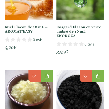
Miel Flacon de 10 mL –
Cosgard Flacon en verre
AROMAT’EASY
ambré de 10 mL –
EKOKOZA
0 avis
0 avis
4,20
€
3,95
€
shopping_bag
shopping_bag