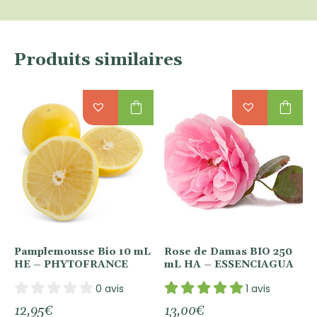
Produits similaires
shopping_bag
shopping_bag
Pamplemousse Bio 10 mL
Rose de Damas BIO 250
HE – PHYTOFRANCE
mL HA – ESSENCIAGUA
0 avis
1 avis
12,95
€
13,00
€