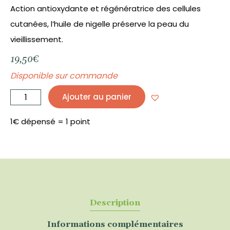
Action antioxydante et régénératrice des cellules
cutanées, l’huile de nigelle préserve la peau du
vieillissement.
19,50
€
Disponible sur commande
quantité
de
Ajouter au panier
Huile
de
Nigelle
Bio
125
1€ dépensé = 1 point
ML
-
PHYTOFRANCE
Description
Informations complémentaires