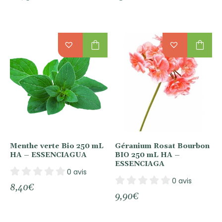
shopping_bag
shopping_bag
Menthe verte Bio 250 mL
Géranium Rosat Bourbon
HA – ESSENCIAGUA
BIO 250 mL HA –
ESSENCIAGA
0 avis
0 avis
8,40
€
9,90
€