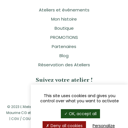
Ateliers et événements
Mon histoire
Boutique
PROMOTIONS
Partenaires
Blog
Réservation des Ateliers
Suivez votre atelier !
This site uses cookies and gives you
control over what you want to activate
© 2023 L’Atelier Naturellement Vôtre - Sandra Clavier - Réalisé par
Maurine CG
et
Navie
|
Mentions légales
|
Politique de confidentialité
OK, accept all
|
CGV / CGU
|
Politique de retour et de remboursement
|
Cookies
Deny all cookies
Personalize