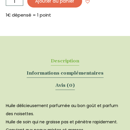
Ajouter au panier
Huile
de
Noisette
BIO
125
1€ dépensé = 1 point
mL
-
PHYTOFRANCE
Description
Informations complémentaires
Avis (0)
Huile délicieusement parfumée au bon goût et parfum
des noisettes.
Huile de soin qui ne graisse pas et pénètre rapidement.