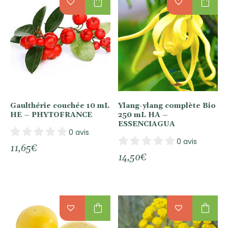
shopping_bag
shopping_bag
Gaulthérie couchée 10 mL
Ylang-ylang complète Bio
HE – PHYTOFRANCE
250 mL HA –
ESSENCIAGUA
0 avis
0 avis
11,65
€
14,50
€
shopping_bag
shopping_bag