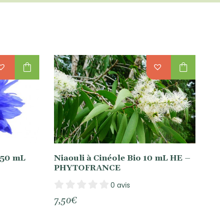
shopping_bag
shopping_bag
250 mL
Niaouli à Cinéole Bio 10 mL HE –
PHYTOFRANCE
0 avis
7,50
€