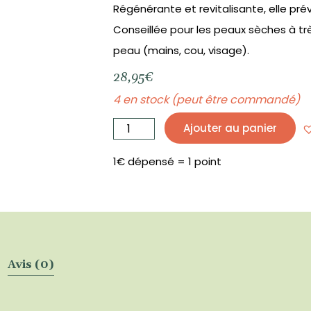
Régénérante et revitalisante, elle prév
Conseillée pour les peaux sèches à tr
peau (mains, cou, visage).
28,95
€
4 en stock (peut être commandé)
quantité
de
Ajouter au panier
Huile
de
noyau
d'abricot
BIO
1€ dépensé = 1 point
125
mL
-
PHYTOFRANCE
Avis (0)