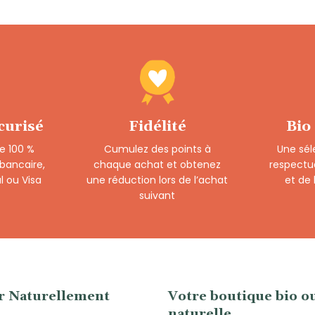
curisé
Fidélité
Bio
e 100 %
Cumulez des points à
Une sél
 bancaire,
chaque achat et obtenez
respectu
l ou Visa
une réduction lors de l’achat
et de
suivant
er Naturellement
Votre boutique bio o
naturelle