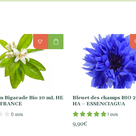
shopping_bag
in Bigarade Bio 10 mL HE
Bleuet des champs BIO 
OFRANCE
HA – ESSENCIAGUA
0 avis
1 avis
9,90
€