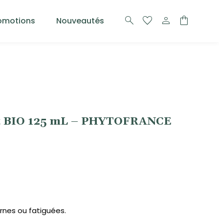
search
favorite
person
shopping_bag
omotions
Nouveautés
cot BIO 125 mL – PHYTOFRANCE
rnes ou fatiguées.