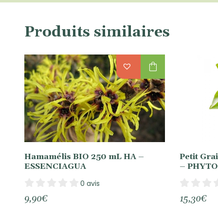
Produits similaires
shopping_bag
Hamamélis BIO 250 mL HA –
Petit Gra
ESSENCIAGUA
– PHYT
0 avis
9,90
€
15,30
€