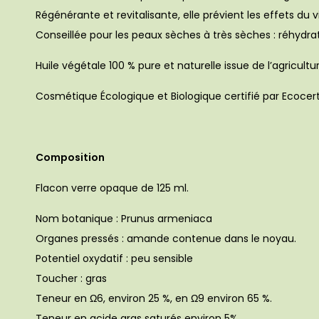
Régénérante et revitalisante, elle prévient les effets du v
Conseillée pour les peaux sèches à très sèches : réhydra
Huile végétale 100 % pure et naturelle issue de l’agricu
Cosmétique Écologique et Biologique certifié par Ecocert
Composition
Flacon verre opaque de 125 ml.
Nom botanique : Prunus armeniaca
Organes pressés : amande contenue dans le noyau.
Potentiel oxydatif : peu sensible
Toucher : gras
Teneur en Ω6, environ 25 %, en Ω9 environ 65 %.
Teneur en acide gras saturés environ 5%.