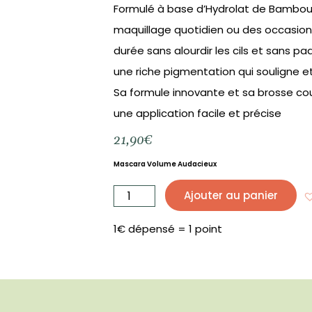
Formulé à base d’Hydrolat de Bambou e
maquillage quotidien ou des occasion
durée sans alourdir les cils et sans paq
une riche pigmentation qui souligne et 
Sa formule innovante et sa brosse co
une application facile et précise
21,90
€
Mascara Volume Audacieux
quantité
de
Ajouter au panier
Mascara
Volume
Audacieux
7
mL
1€ dépensé = 1 point
-
ZAO