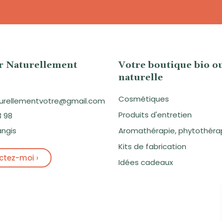
er Naturellement
Votre boutique bio o
naturelle
Cosmétiques
aturellementvotre@gmail.com
Produits d'entretien
3 98
angis
Aromathérapie, phytothéra
Kits de fabrication
tez-moi ›
Idées cadeaux