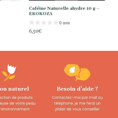
Caféine Naturelle ahydre 10 g –
EKOKOZA
0 avis
6,50
€
 ou naturel
Besoin d’aide ?
ection de produits
Contactez-moi par mail ou
euse de votre peau
téléphone, je me ferai un
 l’environnement
plaisir de vous conseiller