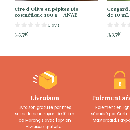
Cire d’Olive en pépites Bio
Cosgard 
cosmétique 100 g – ANAE
de 10 m
0 avis
9,75
€
3,95
€
Livraison
Paiement sé
Livraison gratuite par mes
Paiement en lign
soins dans un rayon de 10 km
sécurisé par Carte
de Morangis avec l’option
Mastercard, Paypa
«livraison gratuite»