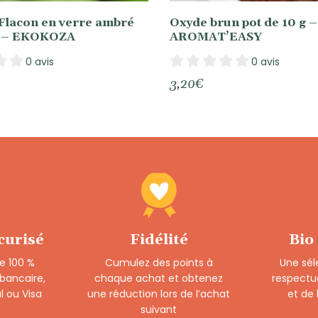
Flacon en verre ambré
Oxyde brun pot de 10 g –
L – EKOKOZA
AROMAT’EASY
0 avis
0 avis
3,20
€
curisé
Fidélité
Bio
e 100 %
Cumulez des points à
Une sél
 bancaire,
chaque achat et obtenez
respectu
l ou Visa
une réduction lors de l’achat
et de
suivant