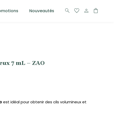
search
favorite
person
shopping_bag
omotions
Nouveautés
eux 7 mL – ZAO
o
est idéal pour obtenir des cils volumineux et