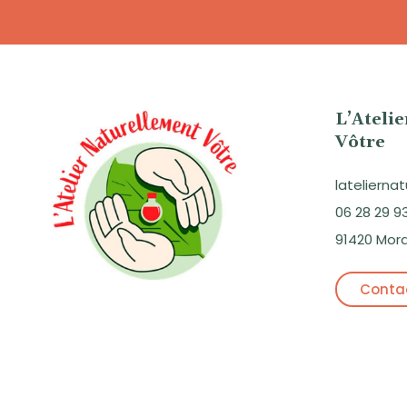
L’Ateli
Vôtre
lateliern
06 28 29 9
91420 Mor
Contac