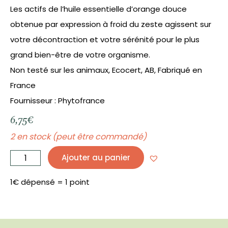
Les actifs de l’huile essentielle d’orange douce
obtenue par expression à froid du zeste agissent sur
votre décontraction et votre sérénité pour le plus
grand bien-être de votre organisme.
Non testé sur les animaux, Ecocert, AB, Fabriqué en
France
Fournisseur : Phytofrance
6,75
€
2 en stock (peut être commandé)
quantité
de
Ajouter au panier
Orange
Douce
Bio
10
mL
1€ dépensé = 1 point
HE
-
PHYTOFRANCE