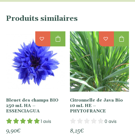
Produits similaires
shopping_bag
shopping_bag
Bleuet des champs BIO
Citronnelle de Java Bio
250 mL HA –
10 mL HE –
ESSENCIAGUA
PHYTOFRANCE
1 avis
0 avis
9,90
€
8,15
€