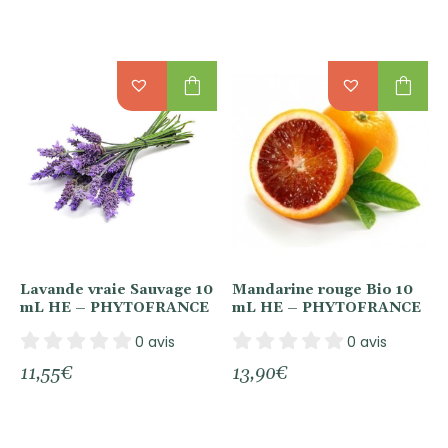
shopping_bag
shopping_bag
Lavande vraie Sauvage 10
Mandarine rouge Bio 10
mL HE – PHYTOFRANCE
mL HE – PHYTOFRANCE
0 avis
0 avis
11,55
€
13,90
€