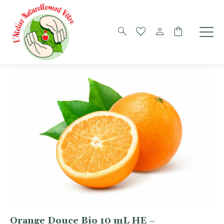
search
favorite
person
shopping_bag
Orange Douce Bio 10 mL HE –