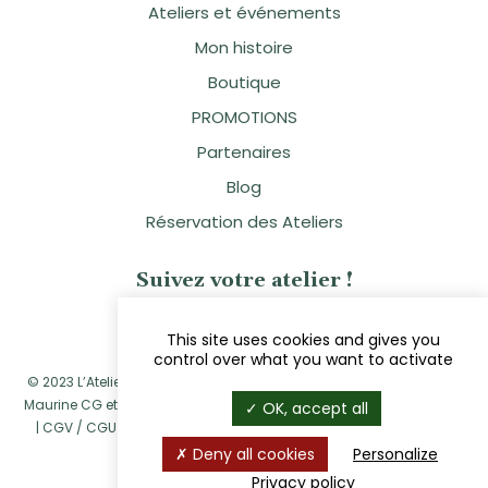
Ateliers et événements
Mon histoire
Boutique
PROMOTIONS
Partenaires
Blog
Réservation des Ateliers
Suivez votre atelier !
This site uses cookies and gives you
control over what you want to activate
© 2023 L’Atelier Naturellement Vôtre - Sandra Clavier - Réalisé par
Maurine CG
et
Navie
|
Mentions légales
|
Politique de confidentialité
OK, accept all
|
CGV / CGU
|
Politique de retour et de remboursement
|
Cookies
Deny all cookies
Personalize
Privacy policy