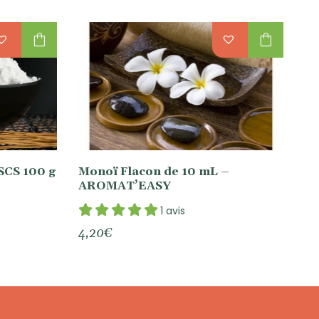
shopping_bag
shopping_bag
SCS 100 g
Monoï Flacon de 10 mL –
AROMAT’EASY
1 avis
4,20
€