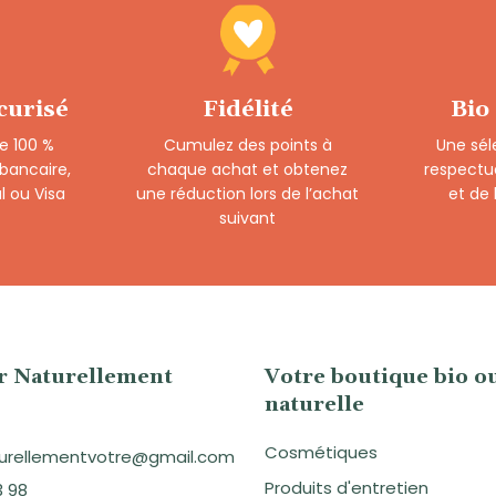
curisé
Fidélité
Bio
e 100 %
Cumulez des points à
Une sél
 bancaire,
chaque achat et obtenez
respectu
l ou Visa
une réduction lors de l’achat
et de
suivant
er Naturellement
Votre boutique bio o
naturelle
Cosmétiques
aturellementvotre@gmail.com
Produits d'entretien
3 98