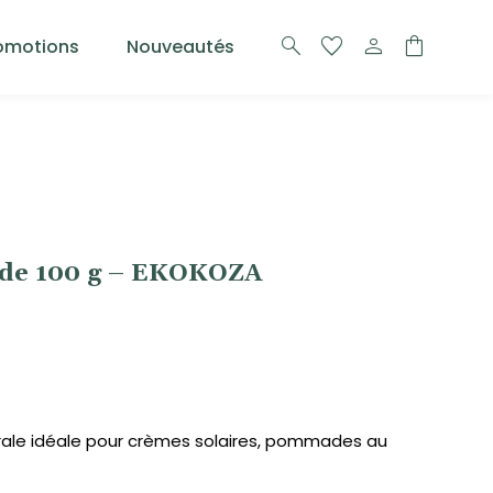
search
favorite
person
shopping_bag
omotions
Nouveautés
t de 100 g – EKOKOZA
rale idéale pour crèmes solaires, pommades au