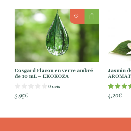
shopping_bag
Cosgard Flacon en verre ambré
Jasmin de
de 10 mL – EKOKOZA
AROMAT
0 avis
3,95
€
4,20
€