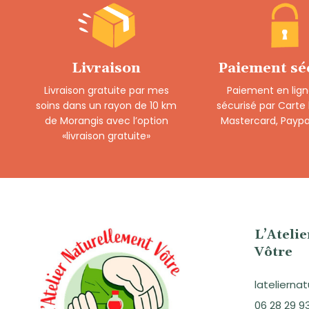
Livraison
Paiement sé
Livraison gratuite par mes
Paiement en lign
soins dans un rayon de 10 km
sécurisé par Carte
de Morangis avec l’option
Mastercard, Paypa
«livraison gratuite»
L’Ateli
Vôtre
lateliern
06 28 29 9