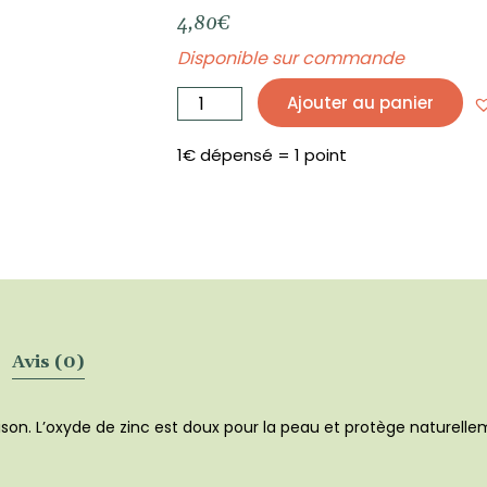
4,80
€
Disponible sur commande
quantité
de
Ajouter au panier
Oxyde
de
Zinc
en
sachet
1€ dépensé = 1 point
de
100
g
-
EKOKOZA
Avis (0)
on. L’oxyde de zinc est doux pour la peau et protège naturelleme