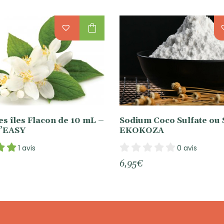
shopping_bag
s îles Flacon de 10 mL –
Sodium Coco Sulfate ou 
’EASY
EKOKOZA
1 avis
0 avis
6,95
€