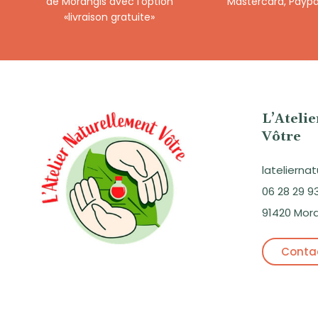
de Morangis avec l’option
Mastercard, Paypa
«livraison gratuite»
L’Ateli
Vôtre
lateliern
06 28 29 9
91420 Mor
Contac