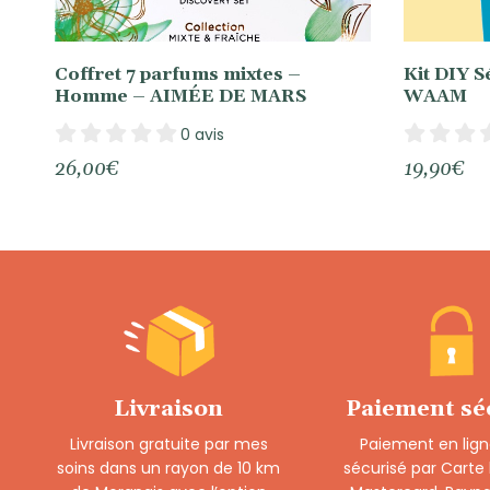
Coffret 7 parfums mixtes –
Kit DIY 
Homme – AIMÉE DE MARS
WAAM
0 avis
26,00
€
19,90
€
Livraison
Paiement sé
Livraison gratuite par mes
Paiement en lign
soins dans un rayon de 10 km
sécurisé par Carte