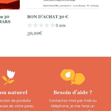
um 30
BON D’ACHAT 30 €
 MARS
0 avis
30,00
€
 ou naturel
Besoin d’aide ?
ection de produits
Contactez-moi par mail ou
euse de votre peau
téléphone, je me ferai un