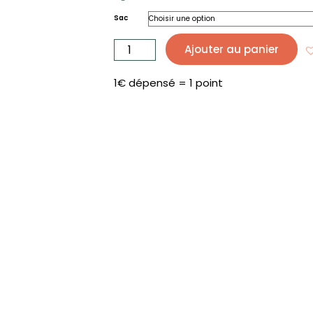
Sac
quantité
de
Ajouter au panier
Sac
à
linge
100%
coton
1€ dépensé = 1 point
wax
-
100DRINE.BOBINE