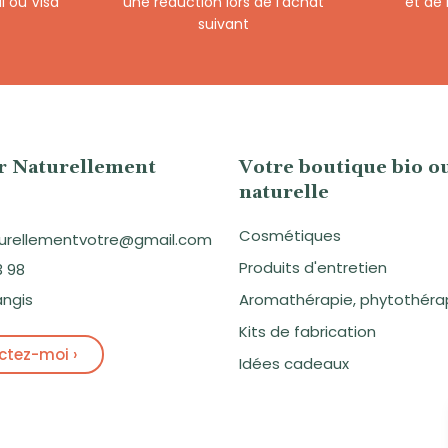
l ou Visa
une réduction lors de l’achat
et de
suivant
er Naturellement
Votre boutique bio o
naturelle
Cosmétiques
aturellementvotre@gmail.com
Produits d'entretien
3 98
angis
Aromathérapie, phytothéra
Kits de fabrication
tez-moi ›
Idées cadeaux