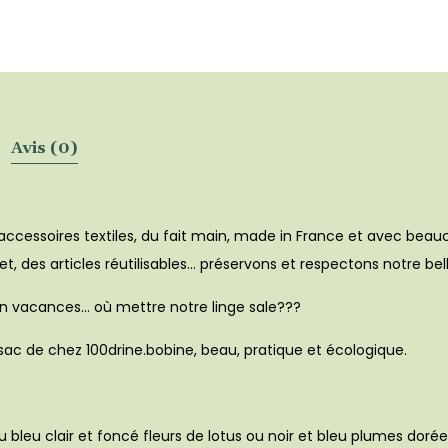
Avis (0)
’accessoires textiles, du fait main, made in France et avec bea
t, des articles réutilisables… préservons et respectons notre be
n vacances… où mettre notre linge sale???
sac de chez 100drine.bobine, beau, pratique et écologique.
ou bleu clair et foncé fleurs de lotus ou noir et bleu plumes doré