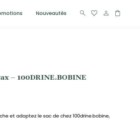
search
favorite
person
shopping_bag
omotions
Nouveautés
 wax – 100DRINE.BOBINE
oche et adoptez le sac de chez 100drine.bobine,