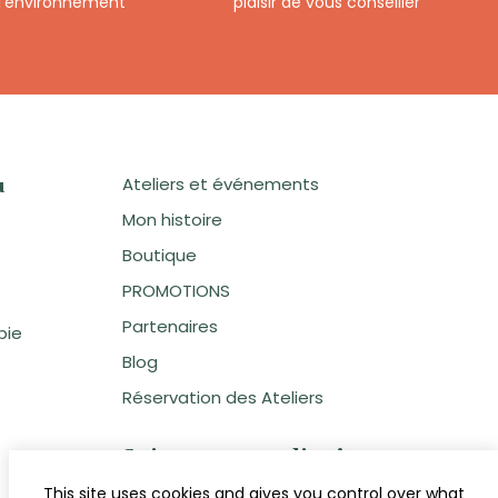
 l’environnement
plaisir de vous conseiller
Ateliers et événements
u
Mon histoire
Boutique
PROMOTIONS
Partenaires
pie
Blog
Réservation des Ateliers
Suivez votre atelier !
This site uses cookies and gives you control over what