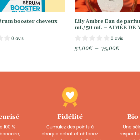
Sérum booster cheveux
Lily Ambre Eau de parf
mL/50 mL – AIMÉE DE
0 avis
0 avis
Plage
51,00
€
–
75,00
€
de
prix :
51,00€
à
75,00€
curisé
Fidélité
Bio
e 100 %
Cumulez des points à
Une sél
 bancaire,
chaque achat et obtenez
respectu