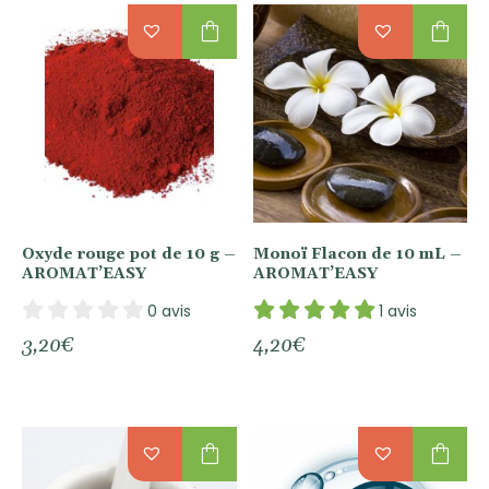
shopping_bag
shopping_bag
Oxyde rouge pot de 10 g –
Monoï Flacon de 10 mL –
AROMAT’EASY
AROMAT’EASY
0 avis
1 avis
3,20
€
4,20
€
shopping_bag
shopping_bag