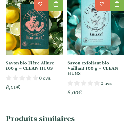
shopping_bag
shopping_bag
Savon bio Fière Allure
Savon exfoliant bio
100 g – CLEAN HUGS
Vaillant 100 g – CLEAN
HUGS
0 avis
0 avis
8,00
€
8,00
€
Produits similaires