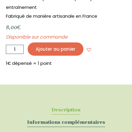
entraînement
Fabriqué de manière artisanale en France
8,00
€
Disponible sur commande
quantité
de
Ajouter au panier
Savon
bio
mauvais
garçon
100
1€ dépensé = 1 point
g
-
CLEAN
HUGS
Description
Informations complémentaires