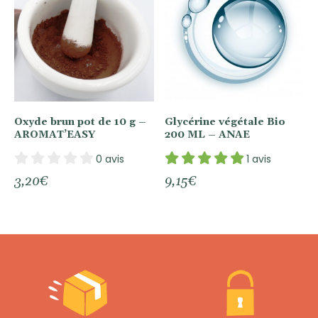
Oxyde brun pot de 10 g –
Glycérine végétale Bio
AROMAT’EASY
200 ML – ANAE
0 avis
1 avis
3,20
€
9,15
€