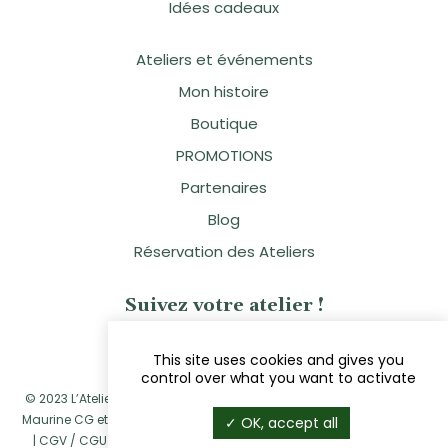
Idées cadeaux
Ateliers et événements
Mon histoire
Boutique
PROMOTIONS
Partenaires
Blog
Réservation des Ateliers
Suivez votre atelier !
This site uses cookies and gives you
control over what you want to activate
© 2023 L’Atelier Naturellement Vôtre - Sandra Clavier - Réalisé par
Maurine CG
et
Navie
|
Mentions légales
|
Politique de confidentialité
OK, accept all
|
CGV / CGU
|
Politique de retour et de remboursement
|
Cookies