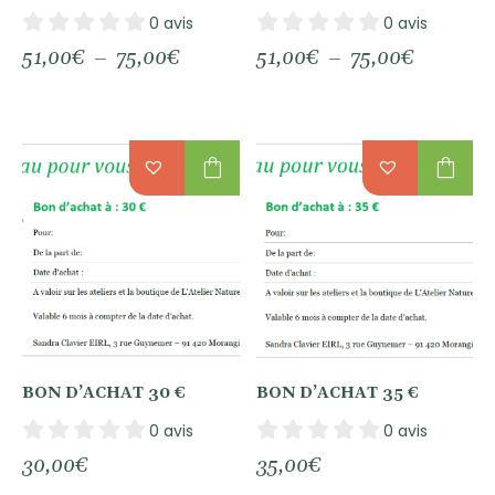
0 avis
0 avis
Plage
Plage
51,00
€
–
75,00
€
51,00
€
–
75,00
€
de
de
prix :
prix :
51,00€
51,00€
à
à
75,00€
75,00€
shopping_bag
shopping_bag
BON D’ACHAT 30 €
BON D’ACHAT 35 €
0 avis
0 avis
30,00
€
35,00
€