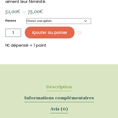
aiment leur féminité.
Plage
51,00
€
–
75,00
€
de
prix :
Flacons
51,00€
quantité
à
de
Ajouter au panier
Sensuel
75,00€
Rubis
Eau
de
parfum
1€ dépensé = 1 point
30
mL/50
mL
-
AIMÉE
DE
MARS
Description
Informations complémentaires
Avis (0)