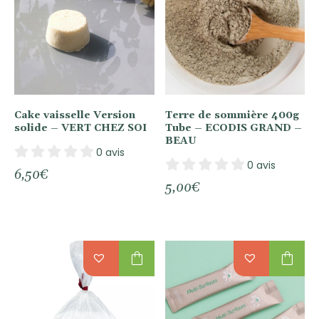
Cake vaisselle Version
Terre de sommière 400g
solide – VERT CHEZ SOI
Tube – ECODIS GRAND –
BEAU
0 avis
0 avis
6,50
€
5,00
€
shopping_bag
shopping_bag