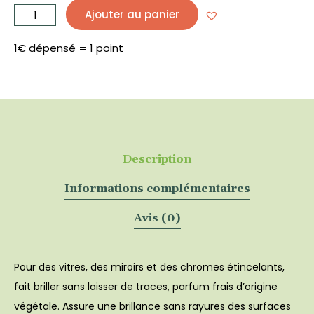
quantité
de
Ajouter au panier
Spray
nettoyant
vitre
500
mL
1€ dépensé = 1 point
-
ECOVER
Description
Informations complémentaires
Avis (0)
Pour des vitres, des miroirs et des chromes étincelants,
fait briller sans laisser de traces, parfum frais d’origine
végétale. Assure une brillance sans rayures des surfaces