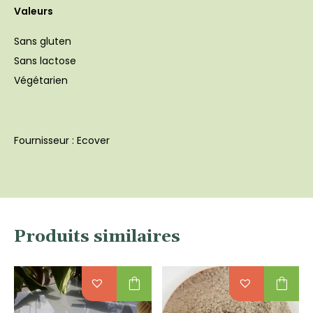
Valeurs
Sans gluten
Sans lactose
Végétarien
Fournisseur : Ecover
Produits similaires
shopping_bag
shopping_bag