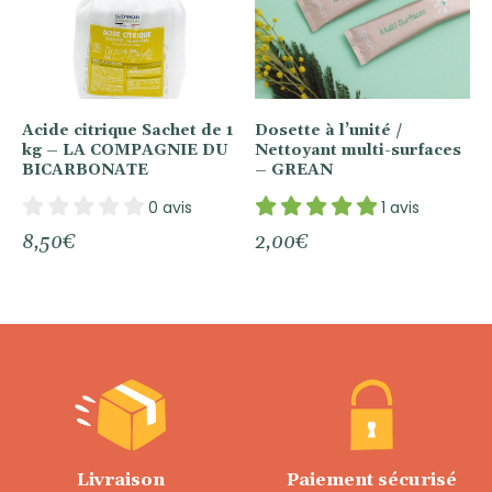
Acide citrique Sachet de 1
Dosette à l’unité /
kg – LA COMPAGNIE DU
Nettoyant multi-surfaces
BICARBONATE
– GREAN
0 avis
1 avis
8,50
€
2,00
€
Livraison
Paiement sécurisé