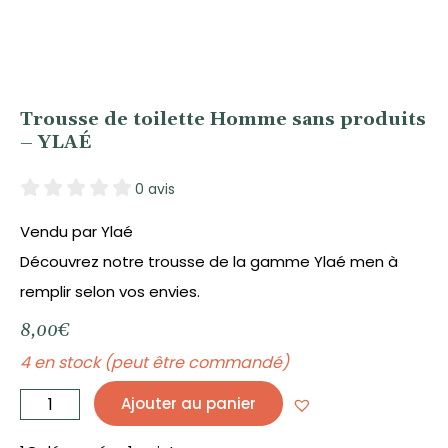
Trousse de toilette Homme sans produits
– YLAÉ
0 avis
Vendu par Ylaé
Découvrez notre trousse de la gamme Ylaé men à
remplir selon vos envies.
8,00
€
4 en stock (peut être commandé)
quantité
de
Ajouter au panier
Trousse
de
toilette
Homme
sans