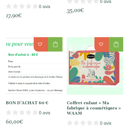
0 avis
0 avis
35,00
€
17,90
€
shopping_bag
shopping_bag
BON D’ACHAT 60 €
Coffret enfant « Ma
fabrique à cosmétiques »
0 avis
WAAM
60,00
€
0 avis