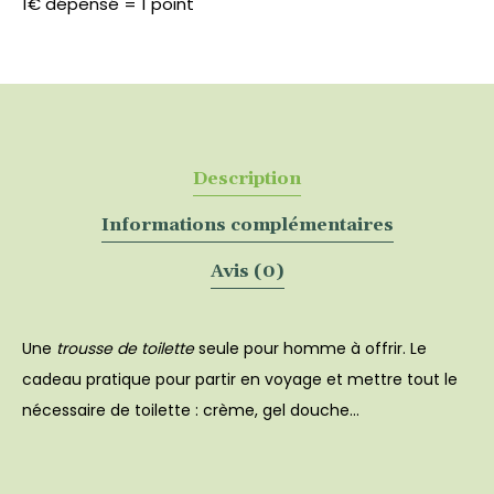
1€ dépensé = 1 point
produits
-
YLAÉ
Description
Informations complémentaires
Avis (0)
Une
trousse de toilette
seule pour homme à offrir. Le
cadeau pratique pour partir en voyage et mettre tout le
nécessaire de toilette : crème, gel douche…