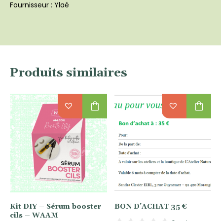
Fournisseur : Ylaé
Produits similaires
shopping_bag
shopping_bag
Kit DIY – Sérum booster
BON D’ACHAT 35 €
cils – WAAM