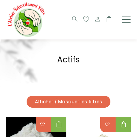
search
favorite
person
shopping_bag
Actifs
Afficher / Masquer les filtres
shopping_bag
shopping_bag