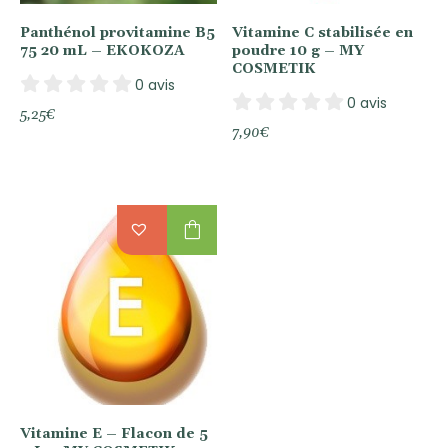
Panthénol provitamine B5
Vitamine C stabilisée en
75 20 mL – EKOKOZA
poudre 10 g – MY
COSMETIK
0 avis
0 avis
5,25
€
7,90
€
shopping_bag
Vitamine E – Flacon de 5