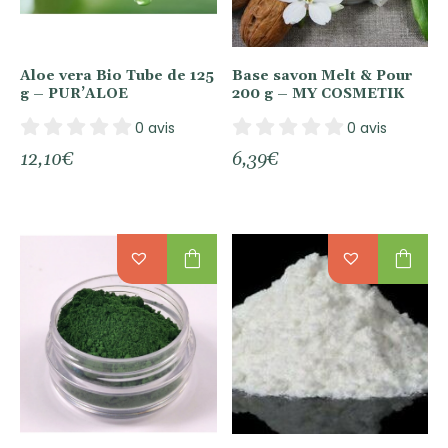
Aloe vera Bio Tube de 125
Base savon Melt & Pour
g – PUR’ALOE
200 g – MY COSMETIK
0 avis
0 avis
12,10
€
6,39
€
shopping_bag
shopping_bag