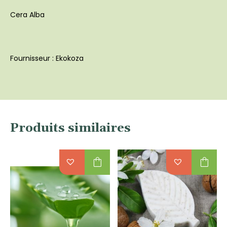
Cera Alba
Fournisseur : Ekokoza
Produits similaires
shopping_bag
shopping_bag