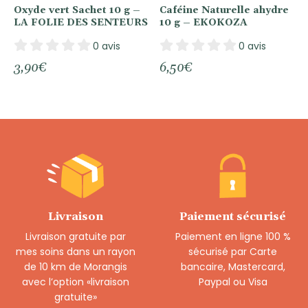
Oxyde vert Sachet 10 g –
Caféine Naturelle ahydre
LA FOLIE DES SENTEURS
10 g – EKOKOZA
0 avis
0 avis
3,90
€
6,50
€
Livraison
Paiement sécurisé
Livraison gratuite par
Paiement en ligne 100 %
mes soins dans un rayon
sécurisé par Carte
de 10 km de Morangis
bancaire, Mastercard,
avec l’option «livraison
Paypal ou Visa
gratuite»