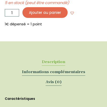
5 en stock (peut être commandé)
quantité
de
Ajouter au panier
Cire
d'abeille
blanche
50
g
1€ dépensé = 1 point
-
EKOKOZA
Description
Informations complémentaires
Avis (0)
Caractéristiques