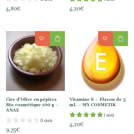
4,80
€
4,20
€
shopping_bag
shopping_bag
Cire d’Olive en pépites
Vitamine E – Flacon de 5
Bio cosmétique 100 g –
mL – MY COSMETIK
ANAE
1 avis
0 avis
4,20
€
9,75
€