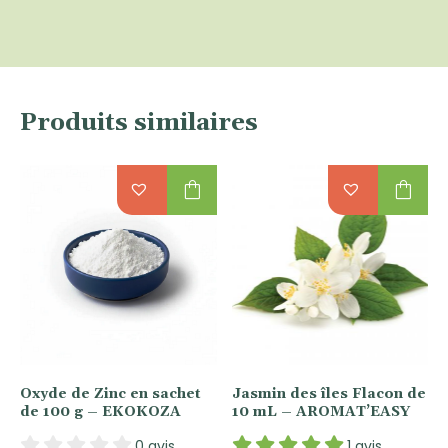
Produits similaires
shopping_bag
shopping_bag
Oxyde de Zinc en sachet
Jasmin des îles Flacon de
de 100 g – EKOKOZA
10 mL – AROMAT’EASY
0 avis
1 avis