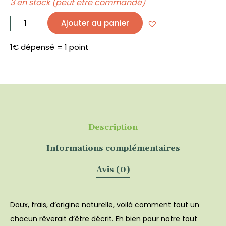
3 en stock (peut être commandé)
quantité
de
Ajouter au panier
Grande
gueule
Dentifrice
solide
certifié
1€ dépensé = 1 point
bio
30
ML
-
CLEAN
HUGS
Description
Informations complémentaires
Avis (0)
Doux, frais, d’origine naturelle, voilà comment tout un
chacun rêverait d’être décrit. Eh bien pour notre tout