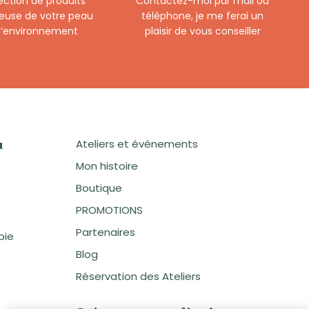
ection de produits
Contactez-moi par mail ou
euse de votre peau
téléphone, je me ferai un
 l’environnement
plaisir de vous conseiller
Ateliers et événements
u
Mon histoire
Boutique
PROMOTIONS
Partenaires
pie
Blog
Réservation des Ateliers