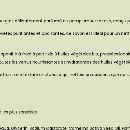
surgras délicatement parfumé au pamplemousse rose, conçu pour
priétés purifiantes et apaisantes, ce savon est idéal pour un ne
ponifié à froid à partir de 3 huiles végétales bio, pressées local
utes les vertus nourrissantes et hydratantes des huiles végétal
rant une texture onctueuse qui nettoie en douceur, que ce soit
les plus sensibles.
ua, Glycerin, Sodium Castorate, Camelina Sativa Seed Oil, Parf