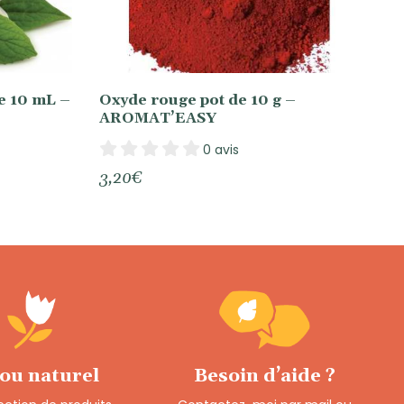
e 10 mL –
Oxyde rouge pot de 10 g –
AROMAT’EASY
0 avis
3,20
€
 ou naturel
Besoin d’aide ?