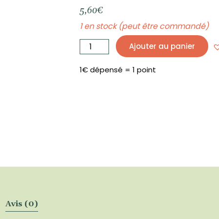
5,60
€
1 en stock (peut être commandé)
quantité
de
Ajouter au panier
Savon
Pamplemousse
Bio
-
Argile
1€ dépensé = 1 point
Blanche
-
ANAE
Avis (0)