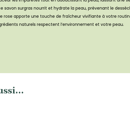
ouceur les impuretés tout en adoucissant la peau, laissant une s
 ce savon surgras nourrit et hydrate la peau, prévenant le dess
rose apporte une touche de fraîcheur vivifiante à votre routin
rédients naturels respectent l’environnement et votre peau.
ussi…