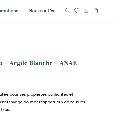
search
favorite
person
shopping_bag
omotions
Nouveautés
 – Argile Blanche – ANAE
putée pour ses propriétés purifiantes et
un nettoyage doux et respectueux de tous les
ibles.