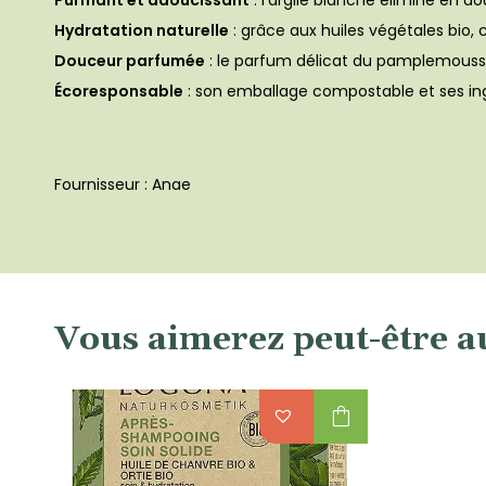
Purifiant et adoucissant
: l’argile blanche élimine en d
Hydratation naturelle
: grâce aux huiles végétales bio,
Douceur parfumée
: le parfum délicat du pamplemousse 
Écoresponsable
: son emballage compostable et ses ing
Fournisseur : Anae
Vous aimerez peut-être a
shopping_bag