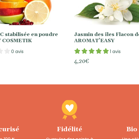
C stabilisée en poudre
Jasmin des îles Flacon d
MY COSMETIK
AROMAT’EASY
0 avis
1 avis
4,20
€
curisé
Fidélité
Bio