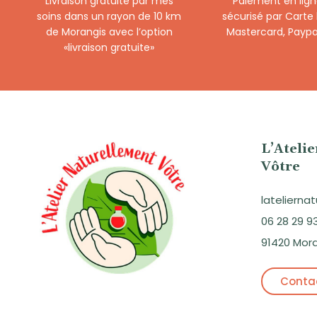
Livraison gratuite par mes
Paiement en lign
soins dans un rayon de 10 km
sécurisé par Carte
de Morangis avec l’option
Mastercard, Paypa
«livraison gratuite»
L’Ateli
Vôtre
lateliern
06 28 29 9
91420 Mor
Contac