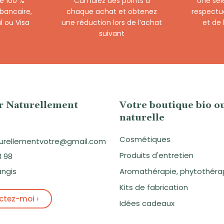
e 100 %
Cumulez des points à
Une sél
 bancaire,
chaque achat et obtenez
respectu
l ou Visa
une réduction lors de l’achat
et de
suivant
er Naturellement
Votre boutique bio o
naturelle
Cosmétiques
aturellementvotre@gmail.com
Produits d'entretien
3 98
angis
Aromathérapie, phytothéra
Kits de fabrication
tez-moi ›
Idées cadeaux