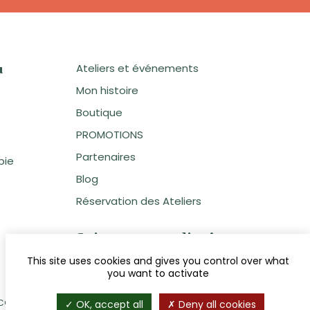
Ateliers et événements
u
Mon histoire
Boutique
PROMOTIONS
Partenaires
pie
Blog
Réservation des Ateliers
Suivez votre atelier !
This site uses cookies and gives you control over what
you want to activate
CGV / CGU
|
Politique de retour et de remboursement
|
Cookies
OK, accept all
Deny all cookies