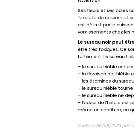
Attention
Ses fleurs et ses baies c
l’oxalate de calcium et s
est détruit par la cuiss
vomissements chez les 
Le sureau noir peut êt
être très toxiques. Ce 
fortement. Le sureau hièbl
– le sureau hièble est une
– la floraison de l’hièble 
– les étamines du sureau 
– le sureau hièble tourne 
– le sureau hièble ne dé
– l’odeur de l’hièble es
même en confiture, ce q
Publié le 06/06/2023 par L’