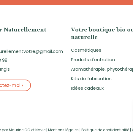
er Naturellement
Votre boutique bio o
naturelle
Cosmétiques
aturellementvotre@gmail.com
Produits d'entretien
3 98
angis
Aromathérapie, phytothéra
Kits de fabrication
tez-moi ›
Idées cadeaux
é par
Maurine CG
et
Navie
|
Mentions légales
|
Politique de confidentialité
|