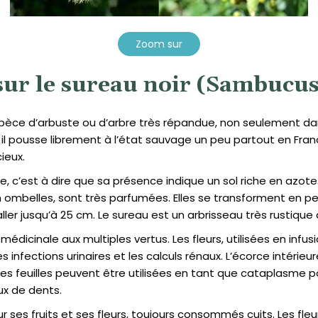
Zoom sur
ur le sureau noir (Sambucus
spèce d’arbuste ou d’arbre très répandue, non seulement dans
 pousse librement à l’état sauvage un peu partout en France.
ieux.
e, c’est à dire que sa présence indique un sol riche en azote.
n ombelles, sont très parfumées. Elles se transforment en p
ller jusqu’à 25 cm. Le sureau est un arbrisseau très rustique
édicinale aux multiples vertus. Les fleurs, utilisées en infusi
les infections urinaires et les calculs rénaux. L’écorce intéri
 Les feuilles peuvent être utilisées en tant que cataplasme p
ux de dents.
pour ses fruits et ses fleurs, toujours consommés cuits. Les fl