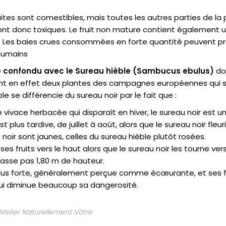
uites sont comestibles, mais toutes les autres parties de la
ont donc toxiques. Le fruit non mature contient également un
on. Les baies crues consommées en forte quantité peuvent 
humains
re confondu avec le Sureau hièble (Sambucus ebulus)
don
sont en effet deux plantes des campagnes européennes qui 
e se différencie du sureau noir par le fait que :
 vivace herbacée qui disparaît en hiver, le sureau noir est un
est plus tardive, de juillet à août, alors que le sureau noir fleur
noir sont jaunes, celles du sureau hièble plutôt rosées.
ses fruits vers le haut alors que le sureau noir les tourne vers
passe pas 1,80 m de hauteur.
t plus forte, généralement perçue comme écœurante, et ses
ui diminue beaucoup sa dangerosité.
Atelier Naturellement Vôtre