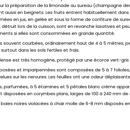
r la préparation de la limonade au sureau (champagne des 
nt aussi en beignets. Les fruits entrent habituellement dans
es en jus, en gelée et sous la forme de confiture de sureau
 détruit lors de la cuisson, sont en revanche laxatives et p
ents si elles sont consommées en grande quantité.
 souvent courbées, ordinairement haut de 4 à 5 mètres, pe
surtout dans les sols fertiles et frais.
 dense est très homogène, protégé par une écorce vert-gris e
pposées et imparipennées sont composées de 5 à 7 folioles, 
lues sur les nervures. Les feuilles ont une odeur déplaisante 
s, parfumées, à 5 étamines et 5 pétales blanc crème apparai
ont disposées en corymbes plans, larges de 100 à 240 mm de
es baies noires violacées à chair molle de 6-8 mm disposés 