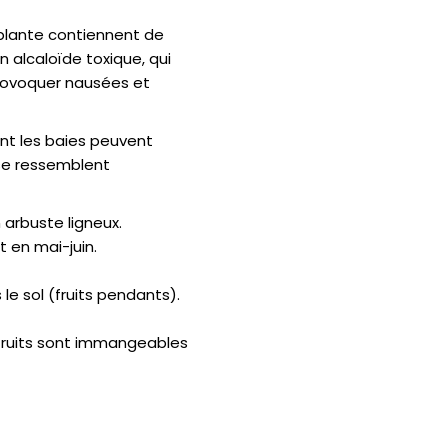
 plante contiennent de
 alcaloïde toxique, qui
provoquer nausées et
t les baies peuvent
se ressemblent
 arbuste ligneux.
it en mai-juin.
 le sol (fruits pendants).
 fruits sont immangeables