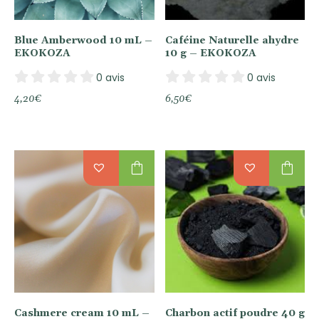
Blue Amberwood 10 mL –
Caféine Naturelle ahydre
EKOKOZA
10 g – EKOKOZA
0 avis
0 avis
4,20
€
6,50
€
shopping_bag
shopping_bag
Cashmere cream 10 mL –
Charbon actif poudre 40 g