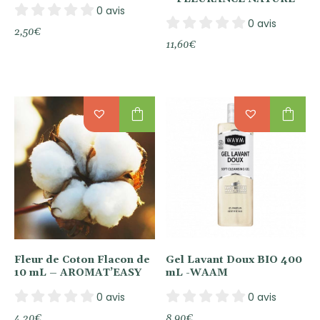
0 avis
0 avis
2,50
€
11,60
€
shopping_bag
shopping_bag
Fleur de Coton Flacon de
Gel Lavant Doux BIO 400
10 mL – AROMAT’EASY
mL -WAAM
0 avis
0 avis
4,20
€
8,90
€