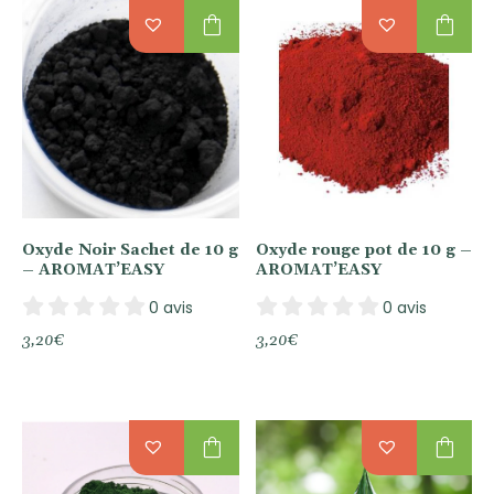
shopping_bag
shopping_bag
Oxyde Noir Sachet de 10 g
Oxyde rouge pot de 10 g –
– AROMAT’EASY
AROMAT’EASY
0 avis
0 avis
3,20
€
3,20
€
shopping_bag
shopping_bag