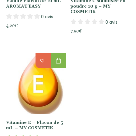
Vanille Flacon de 10 mL-
Vitamine C stabilisée en
AROMAT’EASY
poudre 10 g – MY
COSMETIK
0 avis
0 avis
4,20
€
7,90
€
shopping_bag
Vitamine E – Flacon de 5
mL – MY COSMETIK