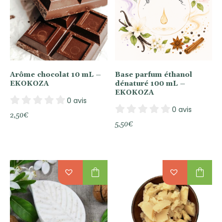
Arôme chocolat 10 mL –
Base parfum éthanol
EKOKOZA
dénaturé 100 mL –
EKOKOZA
0 avis
0 avis
2,50
€
5,50
€
shopping_bag
shopping_bag