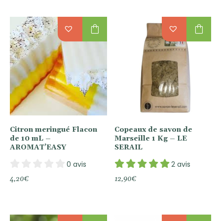
shopping_bag
shopping_bag
Citron meringué Flacon
Copeaux de savon de
de 10 mL –
Marseille 1 Kg – LE
AROMAT’EASY
SERAIL
0 avis
2 avis
4,20
€
12,90
€