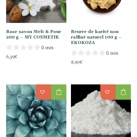
Base savon Melt & Pour
Beurre de karité non
200 g – MY COSMETIK
raffiné naturel 100 g –
EKOKOZA
0 avis
0 avis
6,39
€
8,90
€
shopping_bag
shopping_bag