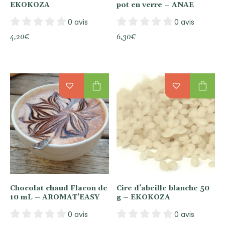
EKOKOZA
pot en verre – ANAE
0 avis
0 avis
4,20
€
6,30
€
shopping_bag
shopping_bag
Chocolat chaud Flacon de
Cire d’abeille blanche 50
10 mL – AROMAT’EASY
g – EKOKOZA
0 avis
0 avis