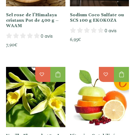
Sel rose de l’Himalaya
Sodium Coco Sulfate ou
cristaux Pot de 400 g –
SCS 100 g EKOKOZA
WAAM
0 avis
0 avis
6,95
€
7,90
€
shopping_bag
shopping_bag