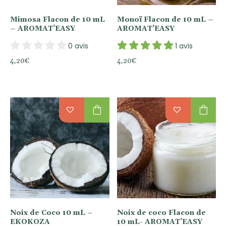
Mimosa Flacon de 10 mL
Monoï Flacon de 10 mL –
– AROMAT’EASY
AROMAT’EASY
0 avis
1 avis
4,20
€
4,20
€
shopping_bag
shopping_bag
Noix de Coco 10 mL –
Noix de coco Flacon de
EKOKOZA
10 mL- AROMAT’EASY