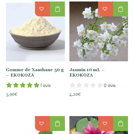
shopping_bag
shopping_bag
Gomme de Xanthane 50 g
Jasmin 10 mL –
– EKOKOZA
EKOKOZA
1 avis
0 avis
3,90
€
4,20
€
shopping_bag
shopping_bag