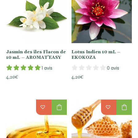
Jasmin des îles Flacon de
Lotus Indien 10 mL –
10 mL – AROMAT’EASY
EKOKOZA
1 avis
0 avis
4,20
€
4,20
€
shopping_bag
shopping_bag