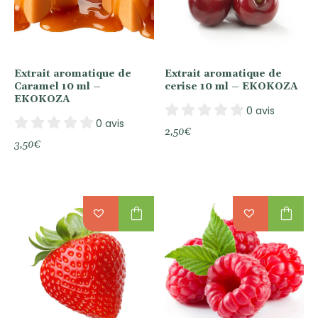
Extrait aromatique de
Extrait aromatique de
Caramel 10 ml –
cerise 10 ml – EKOKOZA
EKOKOZA
0 avis
0 avis
2,50
€
3,50
€
shopping_bag
shopping_bag