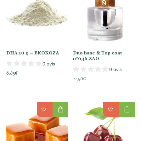
DHA 10 g – EKOKOZA
Duo base & Top coat
n°636 ZAO
0 avis
0 avis
6,85
€
11,50
€
shopping_bag
shopping_bag