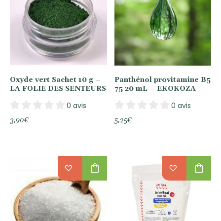
Oxyde vert Sachet 10 g –
Panthénol provitamine B5
LA FOLIE DES SENTEURS
75 20 mL – EKOKOZA
0 avis
0 avis
3,90
€
5,25
€
shopping_bag
shopping_bag