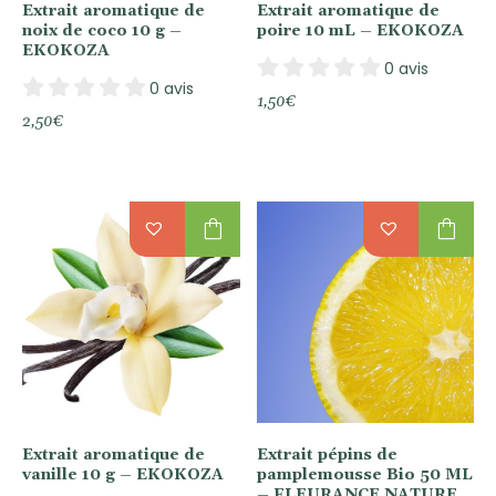
Extrait aromatique de
Extrait aromatique de
noix de coco 10 g –
poire 10 mL – EKOKOZA
EKOKOZA
0 avis
0 avis
1,50
€
2,50
€
shopping_bag
shopping_bag
Extrait aromatique de
Extrait pépins de
vanille 10 g – EKOKOZA
pamplemousse Bio 50 ML
– FLEURANCE NATURE