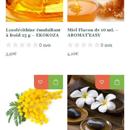
Lysolécithine émulsifiant
Miel Flacon de 10 mL –
à froid 25 g – EKOKOZA
AROMAT’EASY
0 avis
0 avis
3,50
€
4,20
€
shopping_bag
shopping_bag