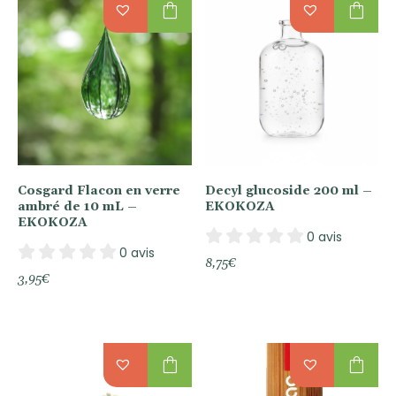
shopping_bag
shopping_bag
Cosgard Flacon en verre
Decyl glucoside 200 ml –
ambré de 10 mL –
EKOKOZA
EKOKOZA
0 avis
0 avis
8,75
€
3,95
€
shopping_bag
shopping_bag