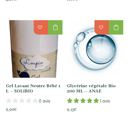
shopping_bag
shopping_bag
Gel Lavant Neutre Bébé 1
Glycérine végétale Bio
L – SOLIBIO
200 ML – ANAE
0 avis
1 avis
9,90
€
9,15
€