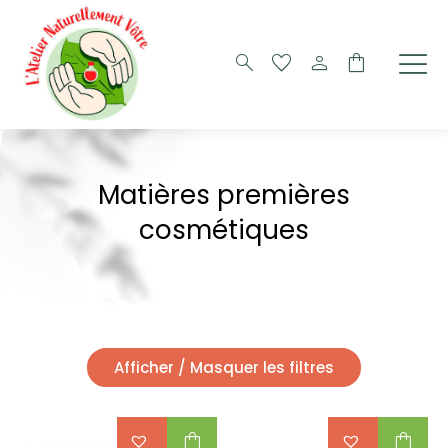
search
favorite
person
shopping_bag
Matières premières
cosmétiques
Afficher / Masquer les filtres
shopping_bag
shopping_bag