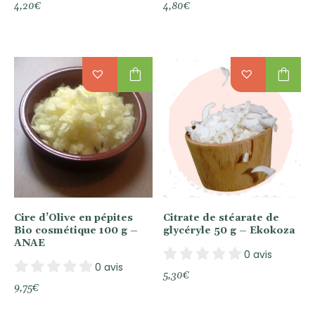
4,20
€
4,80
€
shopping_bag
shopping_bag
Cire d’Olive en pépites
Citrate de stéarate de
Bio cosmétique 100 g –
glycéryle 50 g – Ekokoza
ANAE
0 avis
0 avis
5,30
€
9,75
€