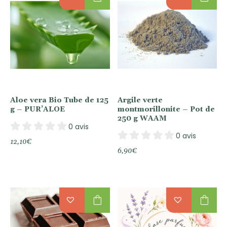
Aloe vera Bio Tube de 125
Argile verte
g – PUR’ALOE
montmorillonite – Pot de
250 g WAAM
0 avis
0 avis
12,10
€
6,90
€
shopping_bag
shopping_bag