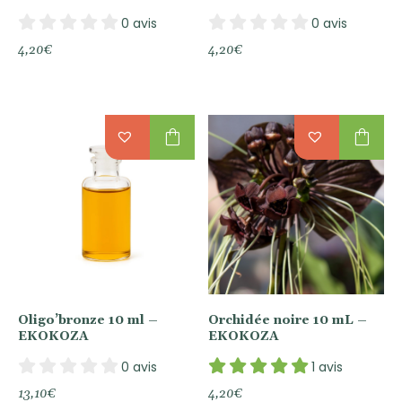
0 avis
0 avis
4,20
€
4,20
€
shopping_bag
shopping_bag
Oligo’bronze 10 ml –
Orchidée noire 10 mL –
EKOKOZA
EKOKOZA
0 avis
1 avis
13,10
€
4,20
€