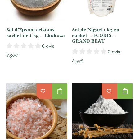
Sel d’Epsom cristaux
Sel de Nigari 1 kg en
sachet de 1 kg – Ekokoza
sachet – ECODIS –
GRAND BEAU
0 avis
0 avis
8,50
€
8,45
€
shopping_bag
shopping_bag