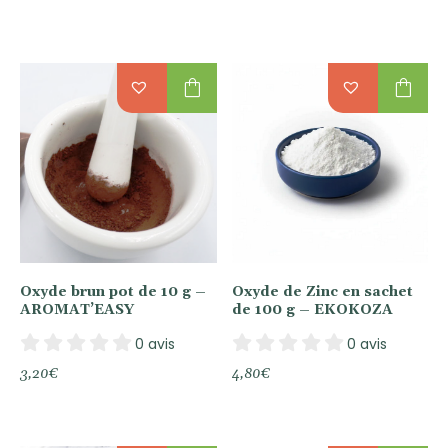
shopping_bag
shopping_bag
Oxyde brun pot de 10 g –
Oxyde de Zinc en sachet
AROMAT’EASY
de 100 g – EKOKOZA
0 avis
0 avis
3,20
€
4,80
€